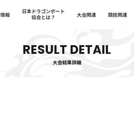
日本ドラゴンボート
着情報
大会関連
競技関連
協会とは？
大会スケジュール
競技者規定
協会概要
歴史
JDBAへの登録
大会結果
国際大会
舵取りマニ
RESULT DETAIL
コンプライアンス
チーム紹介
チャンピオ
役員・委員紹介
審判員
安全管理ガ
会員規定
定款および総会資料
大会結果詳細
アンチドー
スポンサーについて
審判員