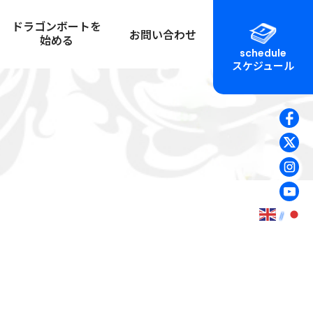
ドラゴンボートを
お問い合わせ
始める
schedule
スケジュール
初心者マニュアル
ュアル
チームを作る
大会を運営する
ン艇計測図
応援に行く
体験乗船
イドライン
チームに所属する
チーム紹介
ピング
チームビルディングに活用