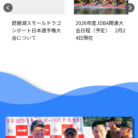
モールドラゴ
2026年度JDBA関連大
2026年度JD
日本選手権大
会日程（予定） 2月2
会日程（予定
て
4日現在
日現在