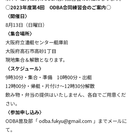
○2023年度第4回 ODBA合同練習会のご案内○
〈開催日〉
8月13日（日曜日）
〈集合場所〉
大阪府立漕艇センター艇庫前
大阪府高石市高砂1丁目
現地集合＆解散となります。
〈スケジュール〉
9時30分・集合・準備 10時00分・出艇
12時00分・帰艇・片付け～12時30分解散
飲み物・弁当の提供はいたしません、各自でご用意くだ
さい。
〈参加申し込み〉
ODBA普及部「 odba.fukyu@gmail.com 」までメールに
て。