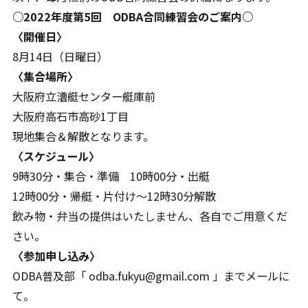
○2022年度第5回 ODBA合同練習会のご案内○
〈開催日〉
8月14日（日曜日）
〈集合場所〉
大阪府立漕艇センター艇庫前
大阪府高石市高砂1丁目
現地集合＆解散となります。
〈スケジュール〉
9時30分・集合・準備 10時00分・出艇
12時00分・帰艇・片付け～12時30分解散
飲み物・弁当の提供はいたしません、各自でご用意くだ
さい。
〈参加申し込み〉
ODBA普及部「 odba.fukyu@gmail.com 」までメールに
て。