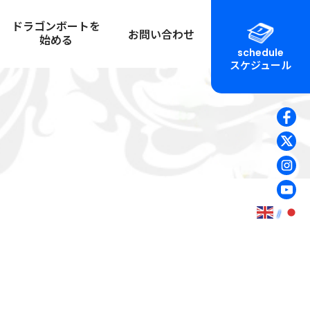
ドラゴンボートを
お問い合わせ
始める
schedule
スケジュール
初心者マニュアル
ュアル
チームを作る
大会を運営する
ン艇計測図
応援に行く
体験乗船
イドライン
チームに所属する
チーム紹介
ピング
チームビルディングに活用