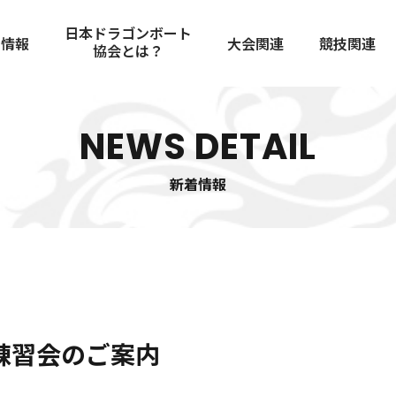
日本ドラゴンボート
着情報
大会関連
競技関連
協会とは？
大会スケジュール
競技者規定
協会概要
歴史
JDBAへの登録
大会結果
国際大会
舵取りマニ
NEWS DETAIL
コンプライアンス
チーム紹介
チャンピオ
役員・委員紹介
審判員
安全管理ガ
会員規定
定款および総会資料
新着情報
アンチドー
スポンサーについて
審判員
同練習会のご案内