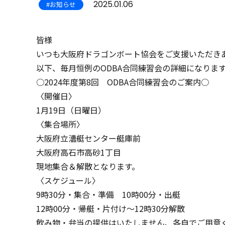
2025.01.06
#お知らせ
皆様
いつも大阪府ドラゴンボート協会をご支援いただき
以下、毎月恒例のODBA合同練習会の詳細になりま
○2024年度第8回 ODBA合同練習会のご案内○
〈開催日〉
1月19日（日曜日）
〈集合場所〉
大阪府立漕艇センター艇庫前
大阪府高石市高砂1丁目
現地集合＆解散となります。
〈スケジュール〉
9時30分・集合・準備 10時00分・出艇
12時00分・帰艇・片付け～12時30分解散
飲み物・弁当の提供はいたしません、各自でご用意