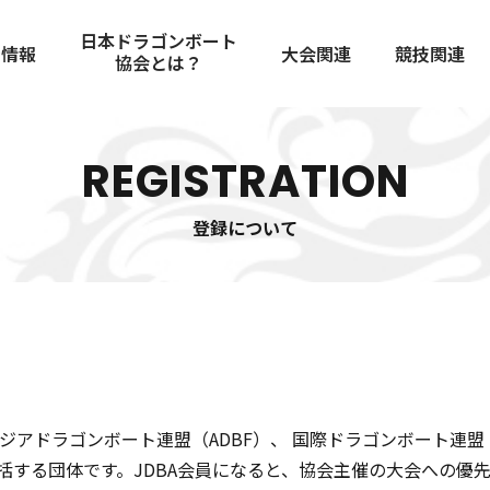
日本ドラゴンボート
着情報
大会関連
競技関連
協会とは？
大会スケジュール
競技者規定
協会概要
歴史
JDBAへの登録
大会結果
国際大会
舵取りマニ
REGISTRATION
コンプライアンス
チーム紹介
チャンピオ
役員・委員紹介
審判員
安全管理ガ
会員規定
定款および総会資料
登録について
アンチドー
スポンサーについて
審判員
アジアドラゴンボート連盟（ADBF）、 国際ドラゴンボート連盟
する団体です。JDBA会員になると、協会主催の大会への優先