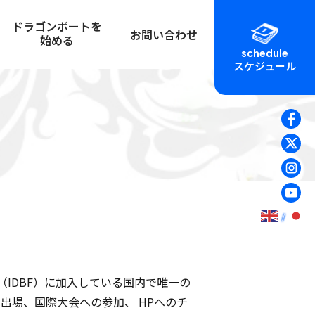
ドラゴンボートを
お問い合わせ
始める
schedule
スケジュール
初心者マニュアル
ュアル
チームを作る
大会を運営する
ン艇計測図
応援に行く
体験乗船
イドライン
チームに所属する
チーム紹介
ピング
チームビルディングに活用
（IDBF）に加入している国内で唯一の
出場、国際大会への参加、 HPへのチ